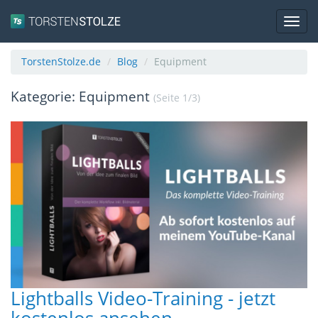
Navig
TorstenStolze.de
Blog
Equipment
Kategorie: Equipment
(Seite 1/3)
Lightballs Video-Training - jetzt